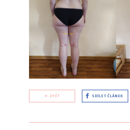
ZPĚT
SDÍLET
ČLÁNEK