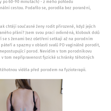
vy po 60-90 minutách) - z mého pohledu
nální cestou. Podařilo se, porodila bez poranění,
ak chtějí současné ženy rodit přirozeně, když jejich
ného přání? Jsem svou prací ovlivněná, klobouk dolů
í se s ženami bez ošetření setkají až na porodním
 páteří a spazmy v oblasti svalů PD vaginálně porodit,
ro nepostupující porod. Nevidím v tom porodníkovu
ím v tom nepřipravenost fyzické schránky těhotných
 těhotnou viděla před porodem na fyzioterapii.