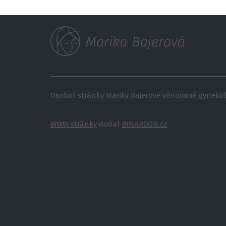
Osobní stránky Mariky Bajerové věnované gynekolo
WWW stránky
dodal
BINARGON.cz