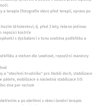
moči.
 a terapie (fotografie vlevo před terapií, vpravo po
ozím těhotentsví, tj. před 3 lety, řešeno jedinou
o repozici kostrče
íspěvek) s dysbalancí v tonu svalstva podbřišku a
odbřišku a stehen dle Lewitové, repoziční manévry
chod
 a "otevření hrudníku" pro hlubší dech, stabilizace
e páteře, mobilizace a následná stabilizace SIS
ního dna per rectum
etřením a po ošetření v rámci úvodní terapie.