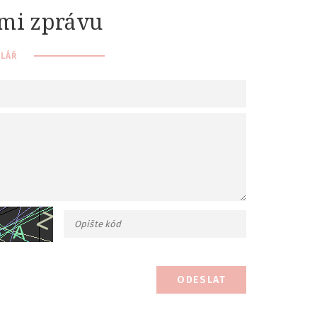
 mi zprávu
LÁŘ
ODESLAT