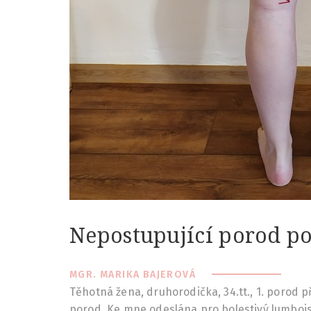
Nepostupující porod p
MGR. MARIKA BAJEROVÁ
Těhotná žena, druhorodička, 34.tt., 1. porod 
porod. Ke mne odeslána pro bolestivý lumboisc