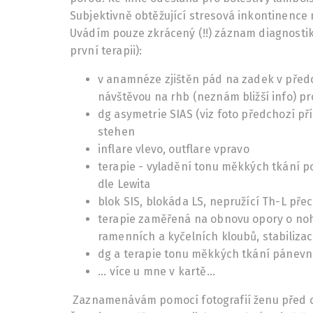
Subjektivně obtěžující stresová inkontinence 
Uvádím pouze zkrácený (!!) záznam diagnostiky
první terapii):
v anamnéze zjištěn pád na zadek v předch
návštěvou na rhb (neznám bližší i
nfo) pr
dg asymetrie SIAS (viz foto předchozí př
stehen
inflare vlevo, outflare vpravo
terapie - vyladění tonu měkkých tkání p
dle Lewita
blok SIS, blokáda LS, nepružící Th-L pře
terapie zaměřená na obnovu opory o nohy
ramenních a kyčelních kloubů, stabilizac
dg a terapie tonu měkkých tkání pánev
... více u mne v kartě...
Zaznamenávám pomocí fotografií ženu před oš