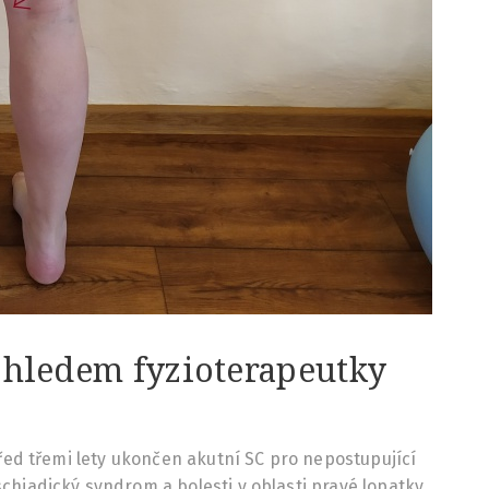
ohledem fyzioterapeutky
před třemi lety ukončen akutní SC pro nepostupující
hiadický syndrom a bolesti v oblasti pravé lopatky.