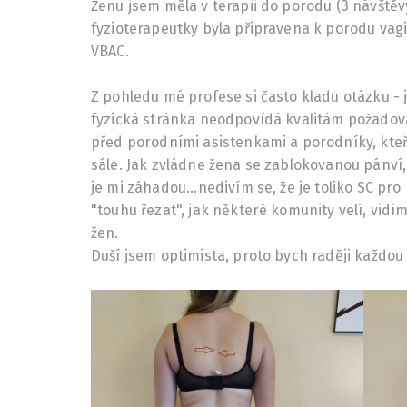
Ženu jsem měla v terapii do porodu (3 návště
fyzioterapeutky byla připravena k porodu vagi
VBAC.
Z pohledu mé profese si často kladu otázku - j
fyzická stránka neodpovídá kvalitám požadova
před porodními asistenkami a porodníky, kteř
sále. Jak zvládne žena se zablokovanou pánví,
je mi záhadou...nedivím se, že je toliko SC p
"touhu řezat", jak některé komunity velí, vid
žen.
Duší jsem optimista, proto bych raději každou