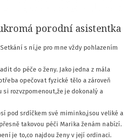
ukromá porodní asistentka
 Setkání s ní,je pro mne vždy pohlazením
adit do péče o ženy. Jako jedna z mála
potřeba opečovat fyzické tělo a zároveň
u si rozvzpomenout,že je dokonalý a
nosí pod srdíčkem své miminko,jsou veliké a
A přesně takovou péči Marika ženám nabízí.
ní je to,co najdou ženy v její ordinaci.