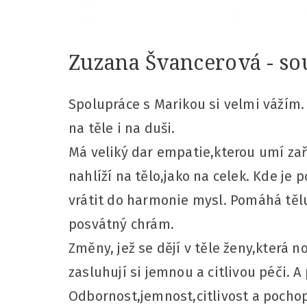
Zuzana Švancerová - so
Spolupráce s Marikou si velmi vážím.
na těle i na duši.
Má veliký dar empatie,kterou umí zař
nahlíží na tělo,jako na celek. Kde je 
vrátit do harmonie mysl. Pomáhá těl
posvátný chrám.
Změny, jež se dějí v těle ženy,která 
zasluhují si jemnou a citlivou péči. 
Odbornost,jemnost,citlivost a pochope