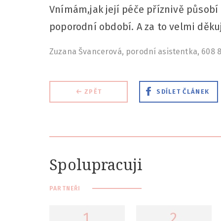
Vnímám,jak její péče příznivě působí
poporodní období. A za to velmi děkuj
Zuzana Švancerová, porodní asistentka, 608 
ZPĚT
SDÍLET
ČLÁNEK
Spolupracuji
PARTNEŘI